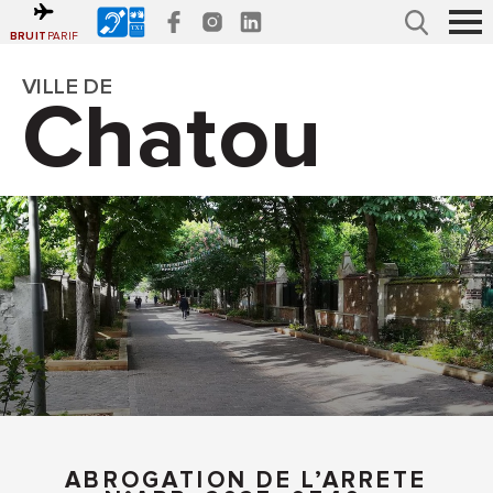
Accéder
Gestion des traceurs
au
menu
Recherche
Affi
BRUIT
PARIF
Accéder
le
au
contenu
men
VILLE DE
Chatou
ABROGATION DE L’ARRETE