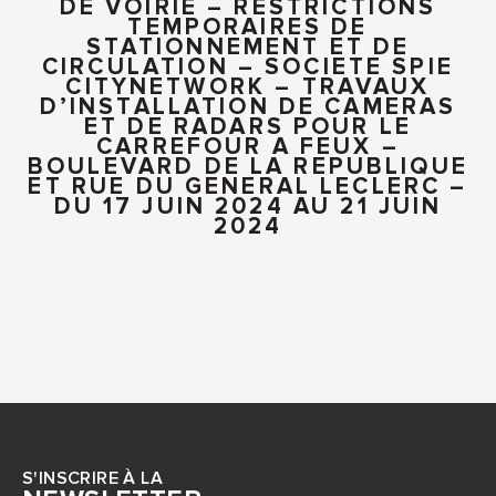
DE VOIRIE – RESTRICTIONS
TEMPORAIRES DE
STATIONNEMENT ET DE
CIRCULATION – SOCIETE SPIE
CITYNETWORK – TRAVAUX
D’INSTALLATION DE CAMERAS
ET DE RADARS POUR LE
CARREFOUR A FEUX –
BOULEVARD DE LA REPUBLIQUE
ET RUE DU GENERAL LECLERC –
DU 17 JUIN 2024 AU 21 JUIN
2024
S'INSCRIRE À LA