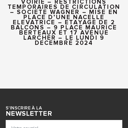
VOIRIE – RESTRICTIONS
TEMPORAIRES DE CIRCULATION
– SOCIETE WAGNER – MISE EN
PLACE D’UNE NACELLE
ELEVATRICE – ETAYAGE DE 2
BALCONS – 9 PLACE MAURICE
BERTEAUX ET 17 AVENUE
LARCHER – LE LUNDI 9
DECEMBRE 2024
S'INSCRIRE À LA
NEWSLETTER