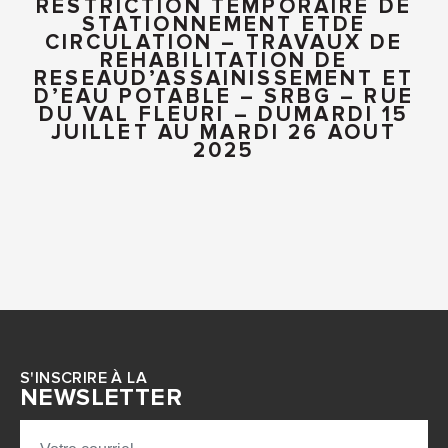
RESTRICTION TEMPORAIRE DE
STATIONNEMENT ETDE
CIRCULATION – TRAVAUX DE
REHABILITATION DE
RESEAUD’ASSAINISSEMENT ET
D’EAU POTABLE – SRBG – RUE
DU VAL FLEURI – DUMARDI 15
JUILLET AU MARDI 26 AOUT
2025
S'INSCRIRE À LA
NEWSLETTER