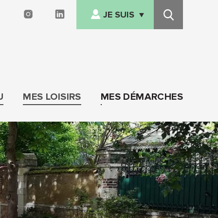
JE SUIS
FACEBOOK
INSTAGRAM
LINKEDIN
Recherche
NOUVEL ARRIVANT
Afficher/cacher
le
EN SITUATION DE
menu
HANDICAP
SENIOR
U
MES LOISIRS
MES DÉMARCHES
FAMILLE