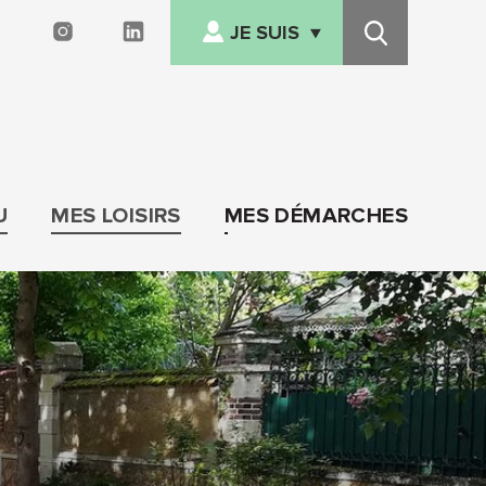
JE SUIS
FACEBOOK
INSTAGRAM
LINKEDIN
Recherche
NOUVEL ARRIVANT
Afficher/cacher
le
EN SITUATION DE
menu
HANDICAP
SENIOR
U
MES LOISIRS
MES DÉMARCHES
FAMILLE