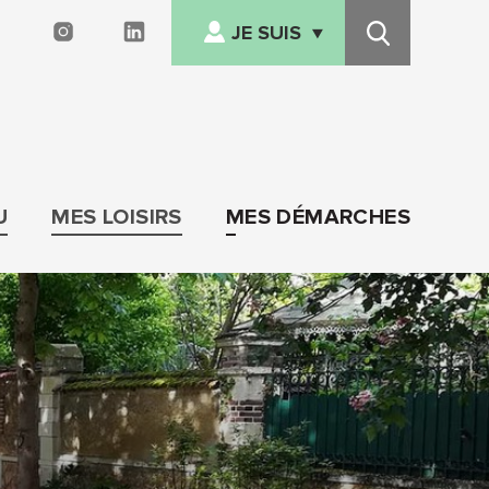
JE SUIS
FACEBOOK
INSTAGRAM
LINKEDIN
Recherche
NOUVEL ARRIVANT
Afficher/cacher
le
EN SITUATION DE
menu
HANDICAP
SENIOR
U
MES LOISIRS
MES DÉMARCHES
FAMILLE