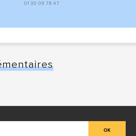
01 30 09 78 47
émentaires
OK