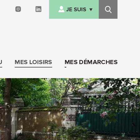
JE SUIS
FACEBOOK
INSTAGRAM
LINKEDIN
Recherche
NOUVEL ARRIVANT
Afficher/cacher
le
EN SITUATION DE
menu
HANDICAP
SENIOR
U
MES LOISIRS
MES DÉMARCHES
FAMILLE