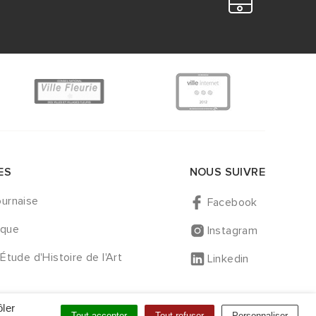
ES
NOUS SUIVRE
urnaise
Facebook
èque
Instagram
Étude d'Histoire de l'Art
Linkedin
ôler
Tout accepter
Tout refuser
Personnaliser