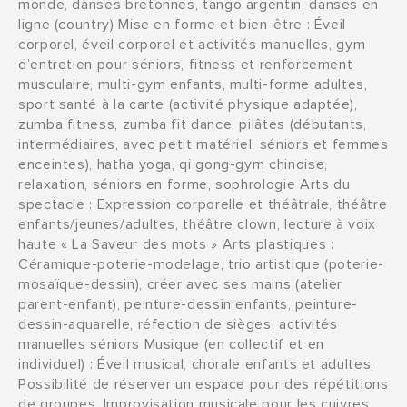
monde, danses bretonnes, tango argentin, danses en
ligne (country) Mise en forme et bien-être : Éveil
corporel, éveil corporel et activités manuelles, gym
d’entretien pour séniors, fitness et renforcement
musculaire, multi-gym enfants, multi-forme adultes,
sport santé à la carte (activité physique adaptée),
zumba fitness, zumba fit dance, pilâtes (débutants,
intermédiaires, avec petit matériel, séniors et femmes
enceintes), hatha yoga, qi gong-gym chinoise,
relaxation, séniors en forme, sophrologie Arts du
spectacle : Expression corporelle et théâtrale, théâtre
enfants/jeunes/adultes, théâtre clown, lecture à voix
haute « La Saveur des mots » Arts plastiques :
Céramique-poterie-modelage, trio artistique (poterie-
mosaïque-dessin), créer avec ses mains (atelier
parent-enfant), peinture-dessin enfants, peinture-
dessin-aquarelle, réfection de sièges, activités
manuelles séniors Musique (en collectif et en
individuel) : Éveil musical, chorale enfants et adultes.
Possibilité de réserver un espace pour des répétitions
de groupes. Improvisation musicale pour les cuivres.