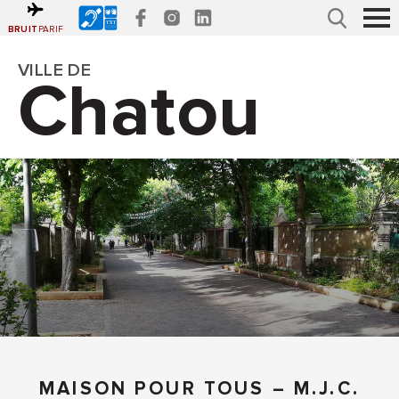
Accéder
Gestion des traceurs
au
menu
Recherche
Affi
BRUIT
PARIF
Accéder
le
au
contenu
men
VILLE DE
Chatou
MAISON POUR TOUS – M.J.C.