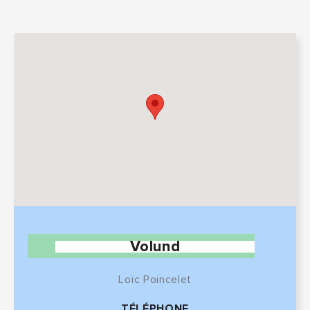
Volund
Loïc Poincelet
TÉLÉPHONE