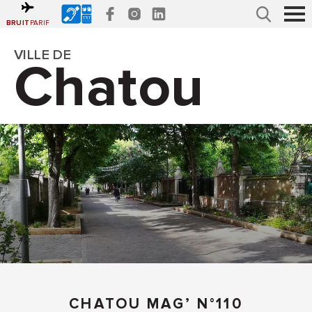
Accéder
Gestion des traceurs
au
menu
Recherche
Affi
BRUIT
PARIF
Accéder
le
au
contenu
men
VILLE DE
Chatou
CHATOU MAG’ N°110