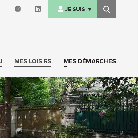
JE SUIS
FACEBOOK
INSTAGRAM
LINKEDIN
Recherche
NOUVEL ARRIVANT
Afficher/cacher
le
EN SITUATION DE
menu
HANDICAP
SENIOR
U
MES LOISIRS
MES DÉMARCHES
FAMILLE