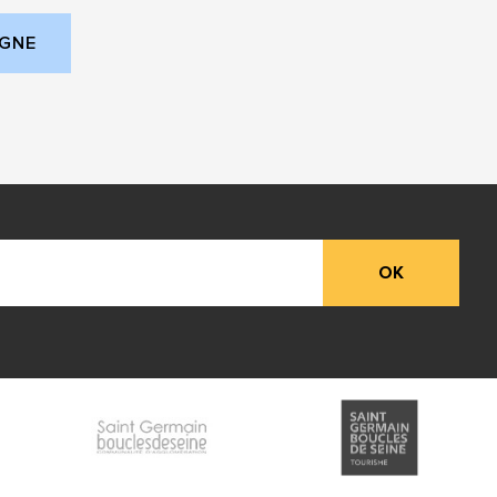
IGNE
L ONGLET)
OK