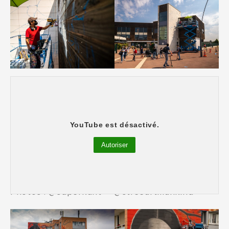
“Ville de Jardins” : Résidence des
YouTube est désactivé.
Sabinettes
Autoriser
Résidence des Sabinettes – LULA GOCE
(Espagne)
Photos : @superkant – @streeartmankind