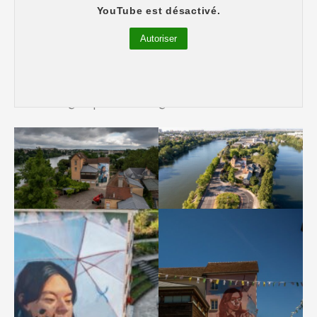
YouTube est désactivé.
Maison Levanneur
Autoriser
La Maison Levanneur – EMMANUEL JARUS
(Canada)
Photos : @superkant – @streeartmankind