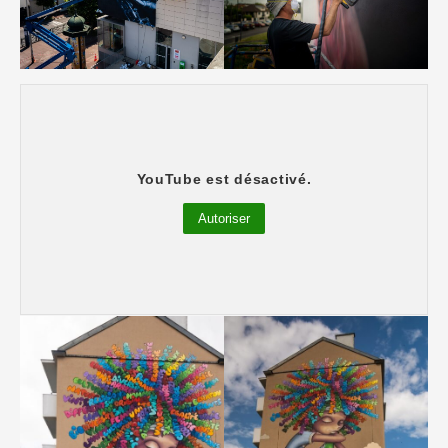
“Diversité” : Résidence Les Marolles
YouTube est désactivé.
Résidence Les Marolles – VINIE GRAFFITI
Autoriser
(France)
Photos : @superkant – @streeartmankind