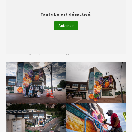
“Développement durable” : Collège
YouTube est désactivé.
Auguste Renoir
Autoriser
Collège Auguste Renoir – CARLOS ALBERTO
GH (Mexique)
Photos : @superkant – @streeartmankind