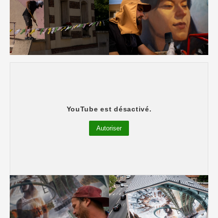
“Route vers l’Étoile” : Le Clos des
YouTube est désactivé.
canotiers
Autoriser
Le Clos des canotiers – VESOD (Italie)
Photos : @superkant – @streeartmankind