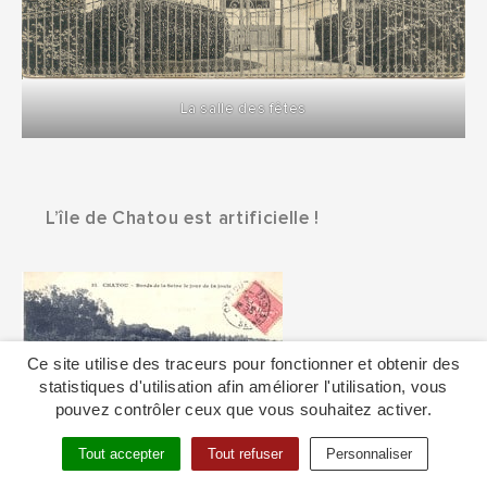
La salle des fêtes
L’île de Chatou est artificielle !
Ce site utilise des traceurs pour fonctionner et obtenir des
statistiques d'utilisation afin améliorer l'utilisation, vous
pouvez contrôler ceux que vous souhaitez activer.
L’Île de Chatou – Bords de la Seine le jour de la
Tout accepter
Tout refuser
Personnaliser